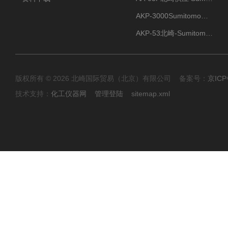
AKP-3000Sumitomo住友化学 高纯氧化铝粉 半导体
AKP-53北崎-Sumitomo住友化学 高纯氧化铝粉
版权所有 © 2026 北崎国际贸易（北京）有限公司 备案号：
京ICP
技术支持：
化工仪器网
管理登陆
sitemap.xml