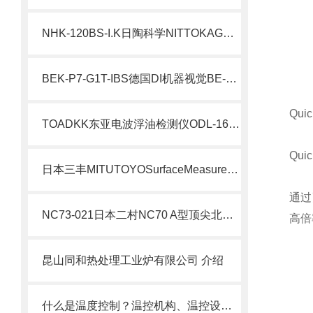
NHK-120BS-I.K日陶科学NITTOKAGAKU半自动小型电炉工作原理
BEK-P7-G1T-IBS德国DI机器视觉BE-P 聚光灯北崎热卖
Qu
TOADKK东亚电波浮油检测仪ODL-1600A
Qu
日本三丰MITUTOYOSurfaceMeasure-S 系列非接触式激光传感器
通过
NC73-021日本二村NC70 A型顶尖北崎热卖
高倍
昆山同和热处理工业炉有限公司 介绍
什么是温度控制？温控机构、温控设备及材料的种类