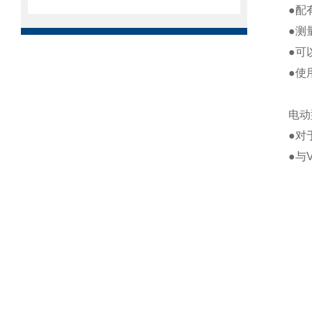
●配
●测
●可
●使
电动
●对
●与