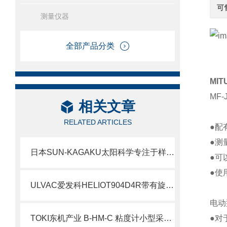
可
测量仪器
全部产品分类
MI
MF
相关文章
RELATED ARTICLES
●配
●测
日本SUN-KAGAKU太阳科学专注于样品压缩物理性质测量仪器SD-700II北崎热卖
●可
●使
ULVAC爱发科HELIOT904D4R带有旋转泵的紧凑型泄漏检测器
电动
TOKI东机产业 B-HM-C 粘度计小型采样适配器 简介
●对