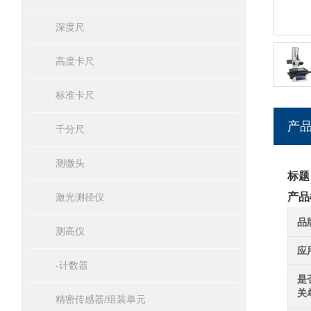
深度尺
高度卡尺
标准卡尺
产
千分尺
测微头
标题
产品
激光测径仪
品
测高仪
应
-计数器
是
关
精密传感器/组装单元