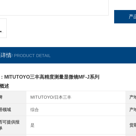
产
品详情
/ PRODUCT DETAIL
：MITUTOYO三丰高精度测量显微镜MF-J系列
概述
牌
MITUTOYO/日本三丰
产
用领域
综合
产
否可提供报
是
货
单