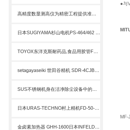
●与
高精度数显测高仪为精密工程提供准确测量的新标准
MI
日本SUGIYAMA杉山电机PS-464/462 高分率模高检测仪北崎热卖
TOYOX东洋克斯耐药品,食品用胶管FF-15-20
setagayaseiki 世田谷精机 SDR-4CJB-52W 标准内置气缸卡盘 简介
SUS不锈钢机身在洁净除尘设备中的技术应用优势
日本URAS-TECHNO村上精机FD-50-90LB振动给料机北崎有售
MF
金卤素加热器 GHH-1600日本INFELDGE英富丽北崎华北总经销