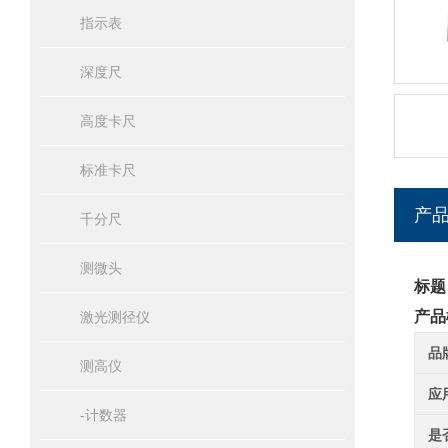
指示表
深度尺
高度卡尺
标准卡尺
产
千分尺
测微头
标题
产品
激光测径仪
品
测高仪
应
-计数器
是