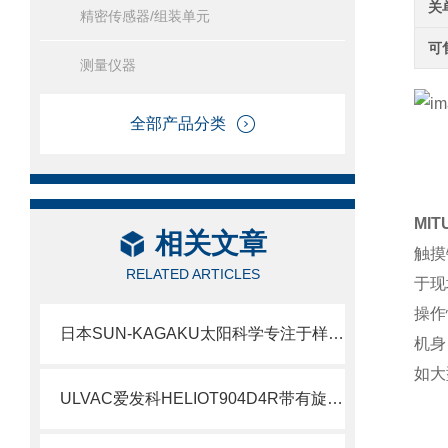
关
精密传感器/组装单元
可
测量仪器
全部产品分类
MI
相关文章
触摸
RELATED ARTICLES
于现
操作
日本SUN-KAGAKU太阳科学专注于样品压缩物理性质测量仪器SD-700II北崎热卖
机身
如大
ULVAC爱发科HELIOT904D4R带有旋转泵的紧凑型泄漏检测器