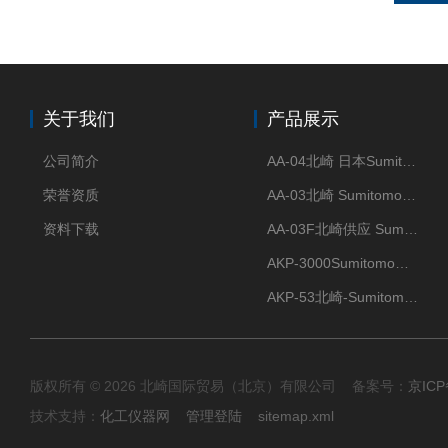
关于我们
产品展示
公司简介
AA-04北崎 日本Sumitomo住友化学 高纯氧化铝球
荣誉资质
AA-03北崎 Sumitomo住友化学 高纯氧化铝球
资料下载
AA-03F北崎供应 Sumitomo住友化学 高纯氧化铝球
AKP-3000Sumitomo住友化学 高纯氧化铝粉 半导体
AKP-53北崎-Sumitomo住友化学 高纯氧化铝粉
版权所有 © 2026 北崎国际贸易（北京）有限公司 备案号：
京ICP
技术支持：
化工仪器网
管理登陆
sitemap.xml