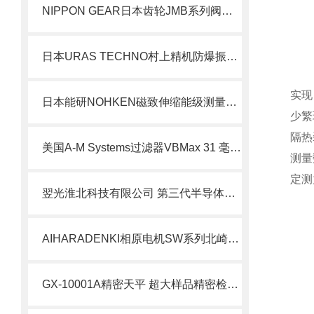
NIPPON GEAR日本齿轮JMB系列阀门执行器JMB-0北崎热卖
日本URAS TECHNO村上精机防爆振动器KZE-6-4B
实现
日本能研NOHKEN磁致伸缩能级测量仪MS200S北崎有售
少繁
隔热
美国A-M Systems过滤器VBMax 31 毫米 PFT 滤光片北崎热卖
测量
定测
翌光淮北科技有限公司 第三代半导体光电器件封装工艺解析
AIHARADENKI相原电机SW系列北崎热卖
GX-10001A精密天平 超大样品精密检测场景应用详解