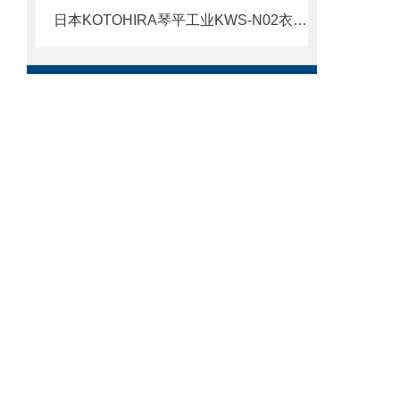
日本KOTOHIRA琴平工业KWS-N02衣物杀菌除臭设备北崎热卖