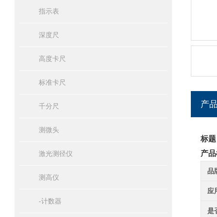
指示表
深度尺
高度卡尺
标准卡尺
产
千分尺
测微头
标题
产品
激光测径仪
品
测高仪
应
-计数器
是