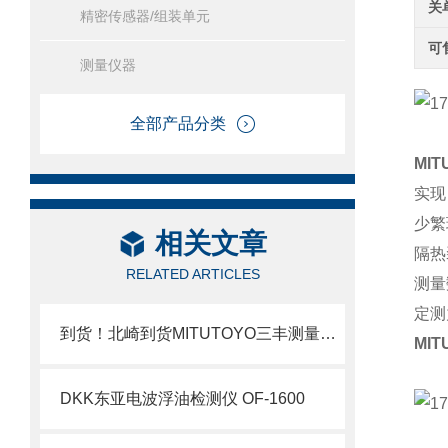
关
精密传感器/组装单元
可
测量仪器
全部产品分类
MI
实现
少繁
相关文章
隔热
RELATED ARTICLES
测量
定测
到货！北崎到货MITUTOYO三丰测量工具数显千分尺
MI
DKK东亚电波浮油检测仪 OF-1600