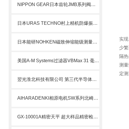
NIPPON GEAR日本齿轮JMB系列阀门执行器JMB-0北崎热卖
日本URAS TECHNO村上精机防爆振动器KZE-6-4B
实现
日本能研NOHKEN磁致伸缩能级测量仪MS200S北崎有售
少繁
隔热
美国A-M Systems过滤器VBMax 31 毫米 PFT 滤光片北崎热卖
测量
定测
翌光淮北科技有限公司 第三代半导体光电器件封装工艺解析
AIHARADENKI相原电机SW系列北崎热卖
GX-10001A精密天平 超大样品精密检测场景应用详解