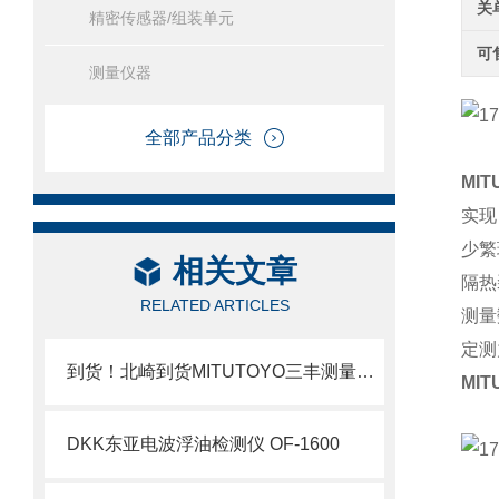
关
精密传感器/组装单元
可
测量仪器
全部产品分类
MI
实现
少繁
相关文章
隔热
RELATED ARTICLES
测量
定测
到货！北崎到货MITUTOYO三丰测量工具数显千分尺
MI
DKK东亚电波浮油检测仪 OF-1600