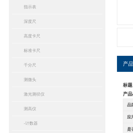
指示表
深度尺
高度卡尺
标准卡尺
产
千分尺
测微头
标题
产品
激光测径仪
品
测高仪
应
-计数器
是