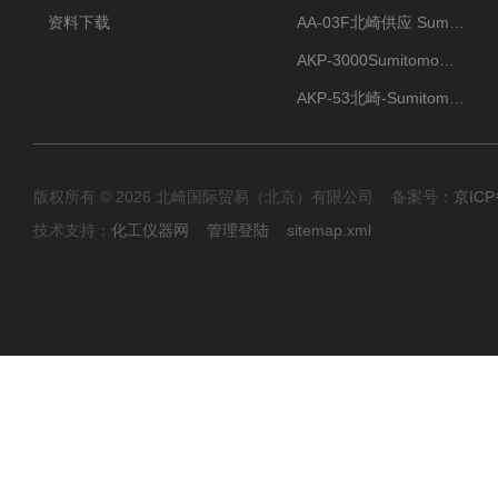
资料下载
AA-03F北崎供应 Sumitomo住友化学 高纯氧化铝球
AKP-3000Sumitomo住友化学 高纯氧化铝粉 半导体
AKP-53北崎-Sumitomo住友化学 高纯氧化铝粉
版权所有 © 2026 北崎国际贸易（北京）有限公司 备案号：
京ICP
技术支持：
化工仪器网
管理登陆
sitemap.xml