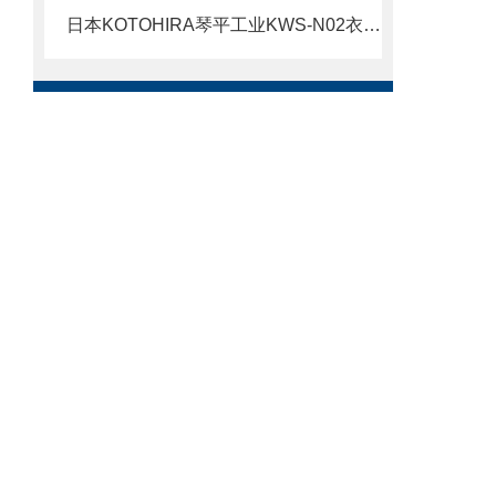
日本KOTOHIRA琴平工业KWS-N02衣物杀菌除臭设备北崎热卖