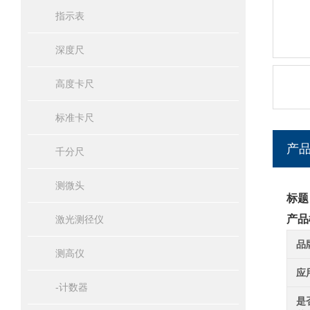
指示表
深度尺
高度卡尺
标准卡尺
产
千分尺
测微头
标题
产品
激光测径仪
品
测高仪
应
-计数器
是