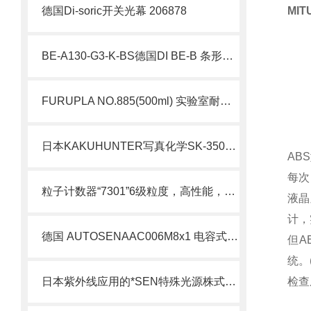
德国Di-soric开关光幕 206878
MI
BE-A130-G3-K-BS德国DI BE-B 条形灯北崎热卖
FURUPLA NO.885(500ml) 实验室耐腐蚀取样瓶 简介
日本KAKUHUNTER写真化学SK-350TV带真空装置的搅拌脱泡装置北崎有售
AB
每次
粒子计数器“7301”6级粒度，高性能，体积小！
液晶
计，
德国 AUTOSENAAC006M8x1 电容式传感器螺纹标准等级 IP67北崎热卖
但A
统。
日本紫外线应用的*SEN特殊光源株式会社
检查