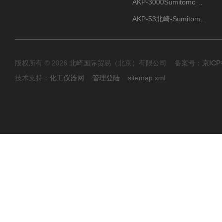
AKP-3000Sumitomo住友化学 高纯氧化铝粉 半导体
AKP-53北崎-Sumitomo住友化学 高纯氧化铝粉
版权所有 © 2026 北崎国际贸易（北京）有限公司 备案号：
京ICP
技术支持：
化工仪器网
管理登陆
sitemap.xml