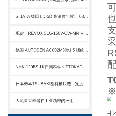
SIBATA 柴田 LD-5D 高浓度尘埃计 080000-5 基建工地专用粉尘检测仪 简介
现货｜REVOX SLG-150V-CW-MN 带MO接头光源 简介
R
德国 AUTOSEN AC002M30x1.5 螺纹电容式传感器北崎热卖
配
NHK-120BS-I.K日陶科学NITTOKAGAKU半自动小型电炉工作原理
T
日本椿本TSUBAKI塑料模块链・宽度固定类型・WT0705-M型北崎热卖
※
大流量采样器在工业领域的应用