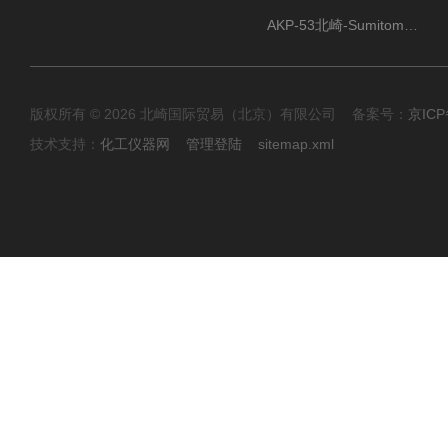
AKP-53北崎-Sumitomo住友化学 高纯氧化铝粉
版权所有 © 2026 北崎国际贸易（北京）有限公司 备案号：
京ICP
技术支持：
化工仪器网
管理登陆
sitemap.xml