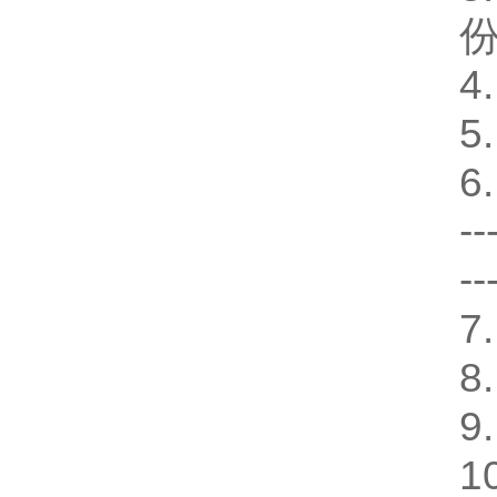
4
5
6
--
--
7
8
9
1