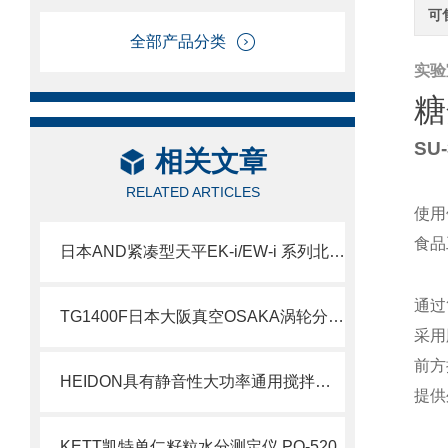
可
全部产品分类
实验
糖
SU-
相关文章
RELATED ARTICLES
使用
食品
日本AND紧凑型天平EK-i/EW-i 系列北崎热卖
通过
TG1400F日本大阪真空OSAKA涡轮分子泵北崎热卖
采用
前方
HEIDON具有静音性大功率通用搅拌器BLh300
提供
KETT凯特单仁籽粒水分测定仪 PQ-520