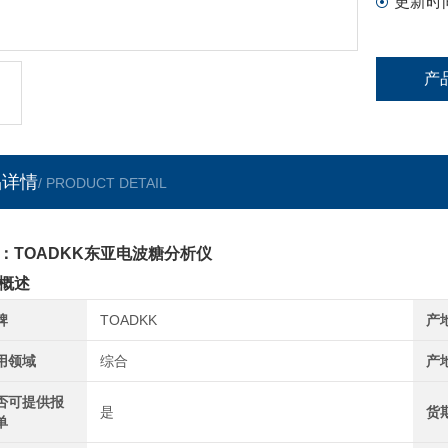
更新时
产
品详情
/ PRODUCT DETAIL
：TOADKK东亚电波糖分析仪
概述
牌
TOADKK
产
用领域
综合
产
否可提供报
是
货
单