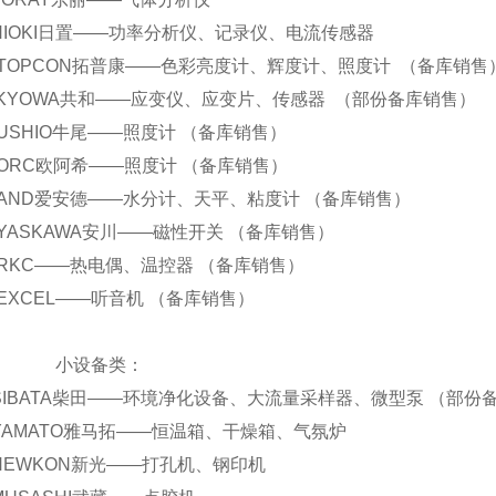
.. HIOKI日置——功率分析仪、记录仪、电流传感器
...TOPCON拓普康——色彩亮度计、辉度计、照度计 （备库销售
...KYOWA共和——应变仪、应变片、传感器 （部份备库销售）
...USHIO牛尾——照度计 （备库销售）
...ORC欧阿希——照度计 （备库销售）
...AND爱安德——水分计、天平、粘度计 （备库销售）
...YASKAWA安川——磁性开关 （备库销售）
...RKC——热电偶、温控器 （备库销售）
...EXCEL——听音机 （备库销售）
设备类：
.. SIBATA柴田——环境净化设备、大流量采样器、微型泵 （部
.. YAMATO雅马拓——恒温箱、干燥箱、气氛炉
.. NEWKON新光——打孔机、钢印机