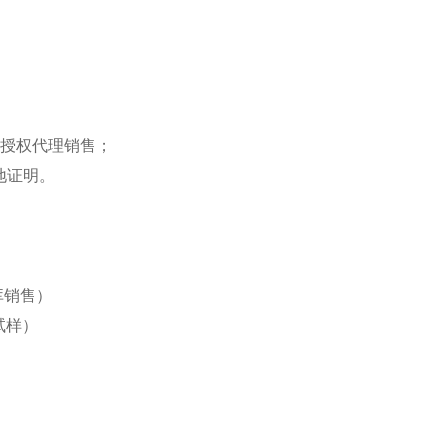
目授权代理销售；
地证明。
库销售）
试样）