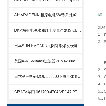
AIHARADENKI相原电机SW系列北崎热卖
北崎
DKK东亚电波水和废水测量余氯仪 CL17sc 系列
1、
2、
日本SUN-KAGAKU太阳科学爆发强度测试仪305-BP-J北崎热卖
美国A-M Systems过滤器VBMax30mmPFT 滤光片用于 MIR、Vitalograph北崎热卖
1.
2.
日本第一热研MODEL8500不燃气体混合器北崎热卖
3.
4.
5.
SIBATA柴田 061700-4704 VFC47 PTFE沉降器 技术说明
6..
------