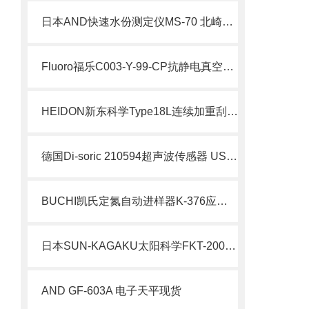
日本AND快速水份测定仪MS-70 北崎热卖
Fluoro福乐C003-Y-99-CP抗静电真空吸笔 12寸硅晶圆 简介
HEIDON新东科学Type18L连续加重刮痕强度测试仪 产品介绍
德国Di-soric 210594超声波传感器 US-M30
BUCHI凯氏定氮自动进样器K-376应用与特点
日本SUN-KAGAKU太阳科学FKT-200密封测试仪北崎热卖
AND GF-603A 电子天平现货