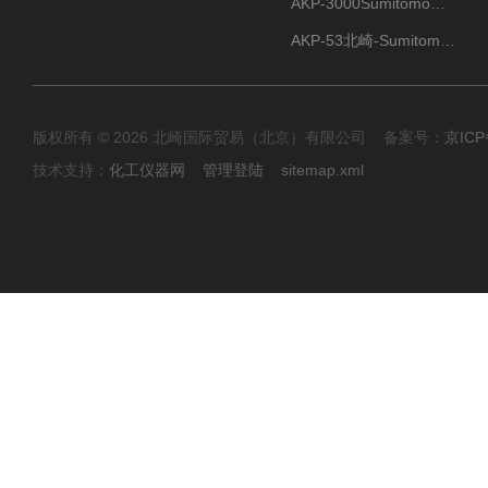
AKP-3000Sumitomo住友化学 高纯氧化铝粉 半导体
AKP-53北崎-Sumitomo住友化学 高纯氧化铝粉
版权所有 © 2026 北崎国际贸易（北京）有限公司 备案号：
京ICP
技术支持：
化工仪器网
管理登陆
sitemap.xml