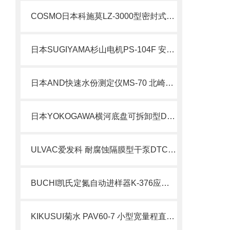
COSMO日本科施莫LZ-3000型密封式检漏仪
日本SUGIYAMA杉山电机PS-104F 安全检测装置北崎热卖
日本AND快速水份测定仪MS-70 北崎热卖
日本YOKOGAWA横河底盘可拆卸型DX1000N
ULVAC爱发科 耐腐蚀隔膜型干泵DTC-60北崎有售
BUCHI凯氏定氮自动进样器K-376应用与特点
KIKUSUI菊水 PAV60-7 小型宽量程直流电源 介绍