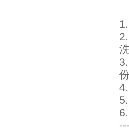
1
2
3
4
5
6
--