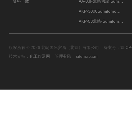
资料下载
AA-03F北崎供应 Sumitomo住友化学 高纯氧化铝球
AKP-3000Sumitomo住友化学 高纯氧化铝粉 半导体
AKP-53北崎-Sumitomo住友化学 高纯氧化铝粉
版权所有 © 2026 北崎国际贸易（北京）有限公司 备案号：
京ICP
技术支持：
化工仪器网
管理登陆
sitemap.xml