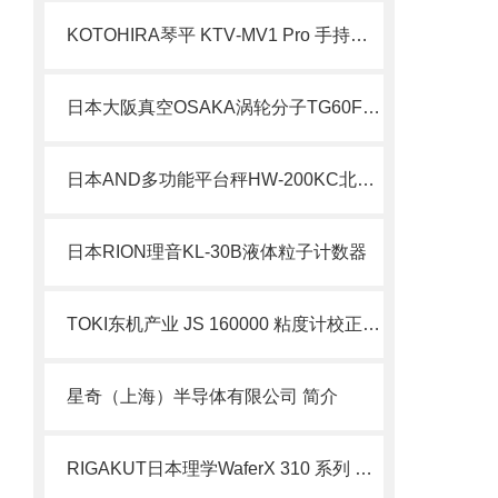
KOTOHIRA琴平 KTV‑MV1 Pro 手持无尘吸尘器 详细介绍
日本大阪真空OSAKA涡轮分子TG60F用于分析与检查装置北崎热卖
日本AND多功能平台秤HW-200KC北崎热卖
日本RION理音KL-30B液体粒子计数器
TOKI东机产业 JS 160000 粘度计校正溶液 简介
星奇（上海）半导体有限公司 简介
RIGAKUT日本理学WaferX 310 系列 用于薄膜评估的 X 射线荧光光谱仪