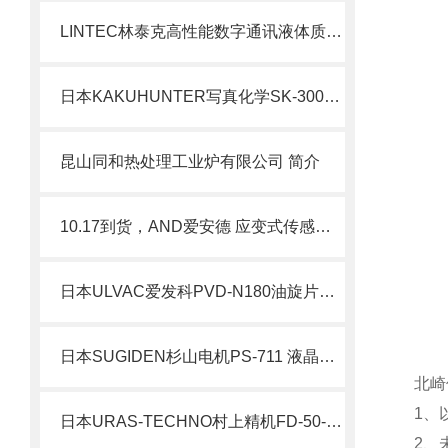
LINTEC林泰克高性能数字通讯液体质量流量控制器LC-3000L
日本KAKUHUNTER写真化学SK-3000TII搅拌脱泡装置北崎热卖
昆山同和热处理工业炉有限公司 简介
10.17到货，AND爱安德 应变式传感器指示器 AD-4531B
日本ULVAC爱发科PVD-N180油旋片式真空泵
日本SUGIDEN杉山电机PS-711 液晶显示屏电子凸轮
北崎
1、
日本URAS-TECHNO村上精机FD-50-90LB振动给料机北崎有售
2、