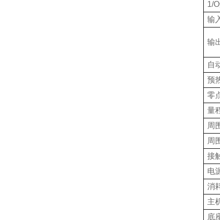
1/O
输
输
自
预
零
量
周
周
接
电
消
主
底