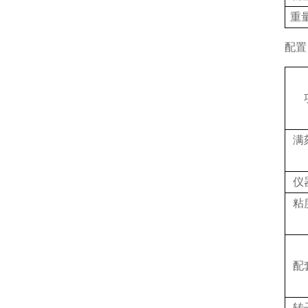
重
配置
满
仪
粘
配
转