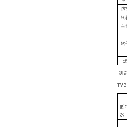
防
转
主
转
·测
TVB
低
器