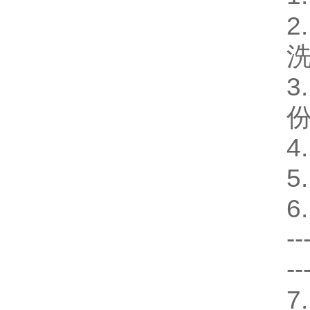
2
3
4
5
6
--
--
7