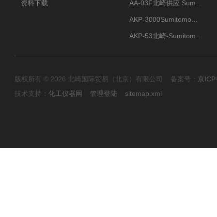
资料下载
AA-03F北崎供应 Sumitomo住友化学 高纯氧化铝球
AKP-3000Sumitomo住友化学 高纯氧化铝粉 半导体
AKP-53北崎-Sumitomo住友化学 高纯氧化铝粉
版权所有 © 2026 北崎国际贸易（北京）有限公司 备案号：
京ICP
技术支持：
化工仪器网
管理登陆
sitemap.xml