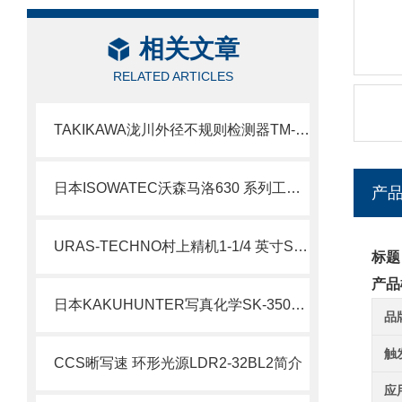
相关文章
RELATED ARTICLES
TAKIKAWA泷川外径不规则检测器TM-503W
日本ISOWATEC沃森马洛630 系列工艺泵北崎热卖
产
URAS-TECHNO村上精机1-1/4 英寸SAD-EP活塞式空气振动器
标题
产品
日本KAKUHUNTER写真化学SK-350TV带真空装置的搅拌脱泡装置北崎有售
品
触
CCS晰写速 环形光源LDR2-32BL2简介
应