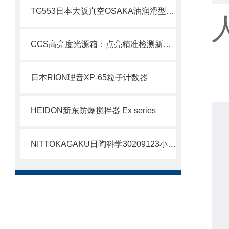
TG553日本大阪真空OSAKA油润滑型涡轮分子泵北崎热卖
CCS高亮度光源箱：点亮精准检测新视界
日本RION理音XP-65粒子计数器
HEIDON新东防爆搅拌器 Ex series
NITTOKAGAKU日陶科学30209123小型电炉北崎备库销售