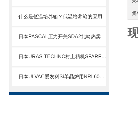
关
货
什么是低温培养箱？低温培养箱的应用
现
日本PASCAL压力开关SDA2北崎热卖
日本URAS-TECHNO村上精机SFARF-45-90SRTKBZ振动筛网北崎热卖
日本ULVAC爱发科Si单晶炉用NRL60A干式真空泵北崎热卖