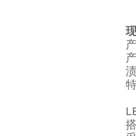
现
产
特