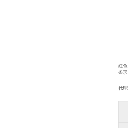
红色电
条形
代理