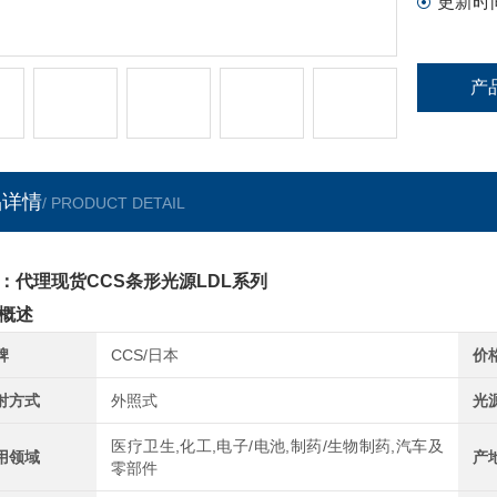
更新时
产
品详情
/ PRODUCT DETAIL
：代理现货CCS条形光源LDL系列
概述
牌
CCS/日本
价
射方式
外照式
光
医疗卫生,化工,电子/电池,制药/生物制药,汽车及
用领域
产
零部件