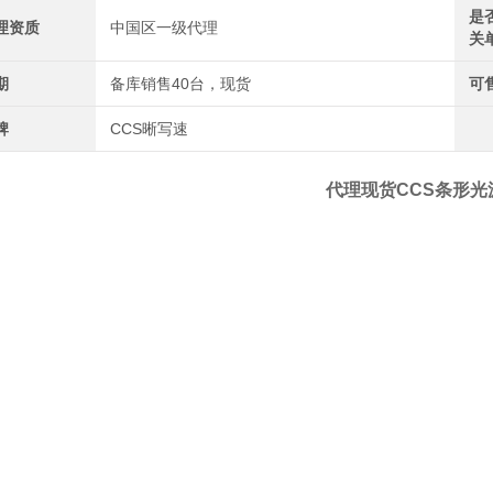
是
理资质
中国区一级代理
关
期
备库销售40台，现货
可
牌
CCS晰写速
代理现货CCS条形光