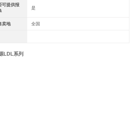
否可提供报
是
单
售卖地
全国
源LDL系列