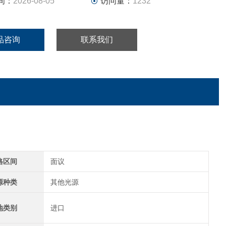
间：
2026-08-05
访问量：
1232
品咨询
联系我们
格区间
面议
源种类
其他光源
地类别
进口