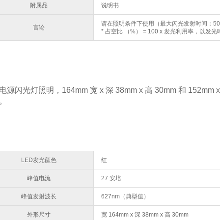
附属品
说明书
请在照明条件下使用（最大闪光发射时间：500
言论
* 占空比 （%） = 100 x 发光利用率，以
源闪光灯照明，164mm 宽 x 深 38mm x 高 30mm 和 152mm 
。
LED发光颜色
红
峰值电流
27 安培
峰值发射波长
627nm（典型值）
外形尺寸
宽 164mm x 深 38mm x 高 30mm