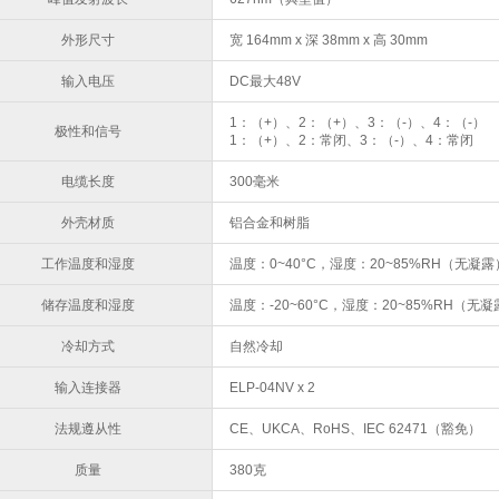
外形尺寸
宽 164mm x 深 38mm x 高 30mm
输入电压
DC最大48V
1：（+）、2：（+）、3：（-）、4：（-）
极性和信号
1：（+）、2：常闭、3：（-）、4：常闭
电缆长度
300毫米
外壳材质
铝合金和树脂
工作温度和湿度
温度：0~40°C，湿度：20~85%RH（无凝露
储存温度和湿度
温度：-20~60°C，湿度：20~85%RH（无
冷却方式
自然冷却
输入连接器
ELP-04NV x 2
法规遵从性
CE、UKCA、RoHS、IEC 62471（豁免）
质量
380克