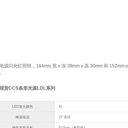
源闪光灯照明，164mm 宽 x 深 38mm x 高 30mm 和 152mm 
。
现货CCS条形光源LDL系列
LED发光颜色
红
峰值电流
27 安培
峰值发射波长
627nm（典型值）