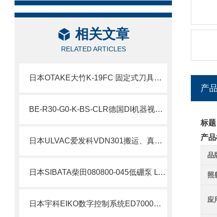
相关文章
RELATED ARTICLES
日本OTAKE大竹K-19FC 固定式刀具北崎热卖
产
BE-R30-G0-K-BS-CLR德国DI机器视觉BE-R 环形灯北崎热卖
标题
产品
日本ULVAC爱发科VDN301搬运、真空成形用 油旋片式真空泵
品
日本SIBATA柴田080800-045低硼泵 LV-40BW北崎热卖
照
应
日本宇科EIKO数字控制系统ED7000北崎热卖