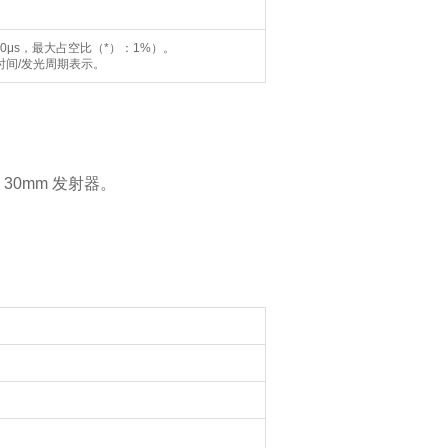
μs，最大占空比（*）：1%）。
发光时间/发光周期表示。
x 30mm 发射器。