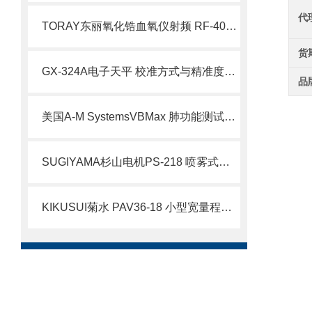
代
TORAY东丽氧化锆血氧仪射频 RF-400-01特点及应用
货
GX-324A电子天平 校准方式与精准度控制技术说明
品
美国A-M SystemsVBMax 肺功能测试过滤器北崎热卖
SUGIYAMA杉山电机PS-218 喷雾式涂油装置北崎有售
​KIKUSUI菊水 PAV36-18 小型宽量程直流电源 介绍