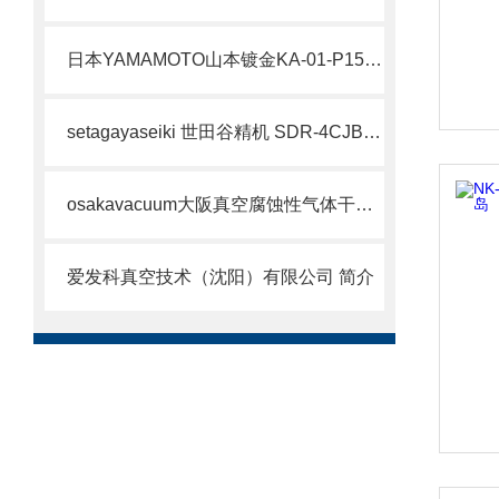
日本YAMAMOTO山本镀金KA-01-P15量筒北崎有售
setagayaseiki 世田谷精机 SDR-4CJB-52W 标准内置气缸卡盘 简介
osakavacuum大阪真空腐蚀性气体干泵ER100DC原理
爱发科真空技术（沈阳）有限公司 简介