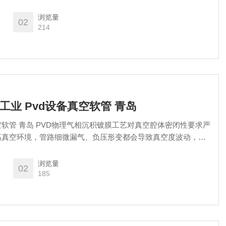
力与成品良率。
浏览量
02
214
南国工业 Pvd设备真空软管 青岛
真空软管 青岛 PVD物理气相沉积镀膜工艺对真空腔体密闭性要求严
高真空环境，管路细微漏气、负压形变都会导致真空度波动，直
力与成品良率。
浏览量
02
185