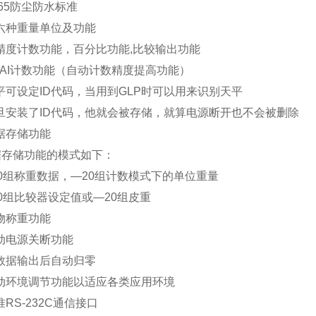
P-65防尘防水标准
六种重量单位及功能
精度计数功能，百分比功能,比较输出功能
CAI计数功能（自动计数精度提高功能）
平可设定ID代码，当用到GLP时可以用来识别天平
旦安装了ID代码，他就会被存储，就算电源断开也不会被删除
据存储功能
存储功能的模式如下：
0组称重数据，—20组计数模式下的单位重量
0组比较器设定值或—20组皮重
物称重功能
动电源关断功能
数据输出后自动归零
动环境调节功能以适应各类应用环境
准RS-232C通信接口