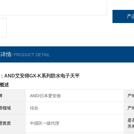
产
品详情
/ PRODUCT DETAIL
：AND艾安得GX-K系列防水电子天平
概述
牌
AND/日本爱安德
产
用领域
综合
产
是
理资质
中国区一级代理
关