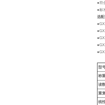
●符合
●标
选配
●G
●G
●GX
●GX
●G
型
称
读
重
线