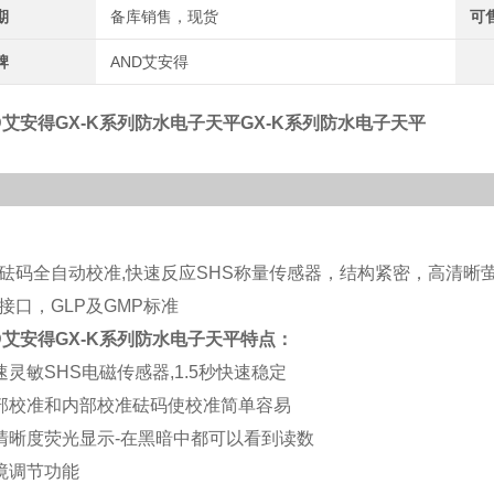
期
备库销售，现货
可
牌
AND艾安得
D艾安得GX-K系列防水电子天平
GX-K系列防水电子天平
砝码全自动校准,快速反应SHS称量传感器，结构紧密，高清晰萤
接口，GLP及GMP标准
D艾安得GX-K系列防水电子天平
特点：
速灵敏SHS电磁传感器,1.5秒快速稳定
部校准和内部校准砝码使校准简单容易
清晰度荧光显示-在黑暗中都可以看到读数
境调节功能