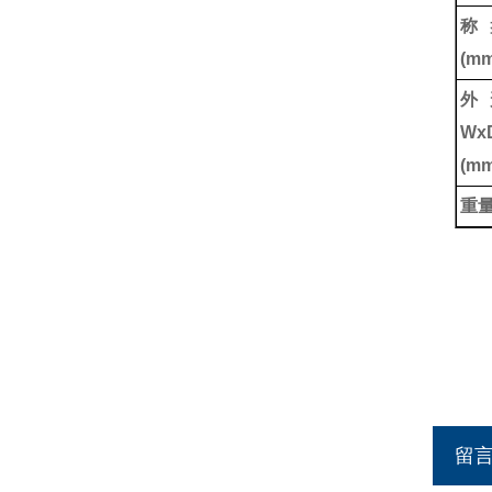
称
(mm
外
Wx
(mm
重
留