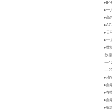
●I
●十
●高
●A
●天
●一
●数
数据
—4
—2
●动
●自
●在
●自
●标