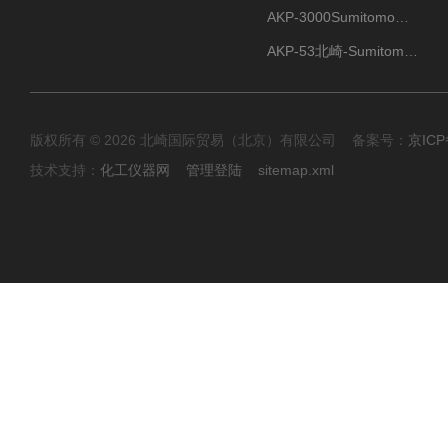
AKP-3000Sumitomo住友化学 高纯氧化铝粉 半导体
AKP-53北崎-Sumitomo住友化学 高纯氧化铝粉
版权所有 © 2026 北崎国际贸易（北京）有限公司 备案号：
京ICP
技术支持：
化工仪器网
管理登陆
sitemap.xml