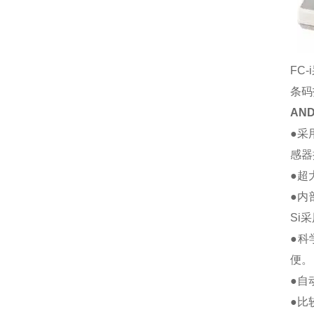
FC
条码
AN
●采
感器
●超
●内部分
Si
●科
便。
●自
●比