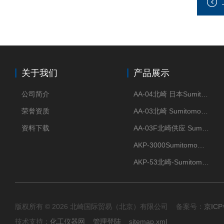
关于我们
产品展示
公司简介
AA-04北崎 日本Sumitomo住友化学 高纯氧化铝球
荣誉资质
AA-03北崎 Sumitomo住友化学 高纯氧化铝球
资料下载
AA-03F北崎供应 Sumitomo住友化学 高纯氧化铝球
AKP-3000Sumitomo住友化学 高纯氧化铝粉 半导体
AKP-53北崎-Sumitomo住友化学 高纯氧化铝粉
版权所有 © 2026 北崎国际贸易（北京）有限公司 备案号：
京ICP
技术支持：
化工仪器网
管理登陆
sitemap.xml