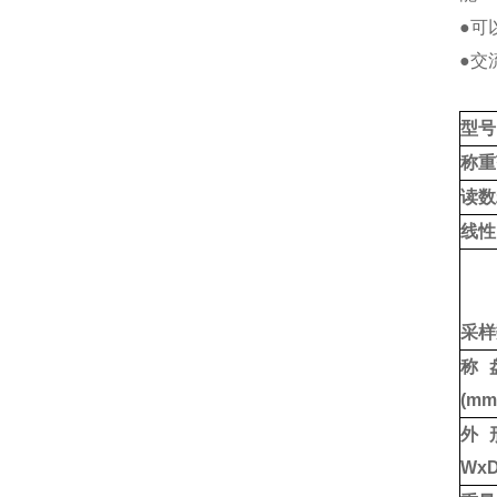
●可
●交
型号
称重
读数
线性
采样
称
(mm
外
WxD