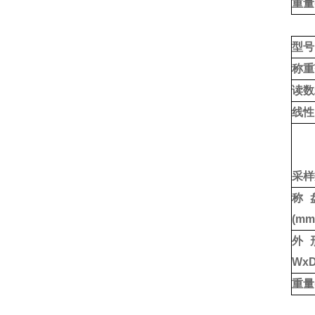
重量
型号
称重
读数
线性
采样
称
(mm
外
WxD
重量