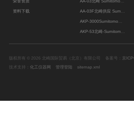
荣誉资质
AA-03北崎 Sumitomo住友化学 高纯氧化铝球
资料下载
AA-03F北崎供应 Sumitomo住友化学 高纯氧化铝球
AKP-3000Sumitomo住友化学 高纯氧化铝粉 半导体
AKP-53北崎-Sumitomo住友化学 高纯氧化铝粉
版权所有 © 2026 北崎国际贸易（北京）有限公司 备案号：
京ICP
技术支持：
化工仪器网
管理登陆
sitemap.xml