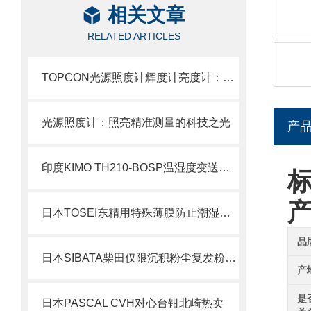
相关文章
RELATED ARTICLES
TOPCON光源照度计辉度计亮度计：光环境测量的精密
光源照度计：照亮精准测量的科技之光
产
印度KIMO TH210-BOSP温湿度变送器产品介绍
标
日本TOSEI东精用特殊薄膜防止潮湿和氧化HV-400包装机北崎有售
品
日本SIBATA柴田仅限沉积粉尘复发粉尘装置SKY-2北崎热卖
产
是
日本PASCAL CVH对心台钳北崎热卖