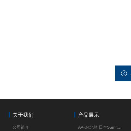
关于我们
产品展示
公司简介
AA-04北崎 日本Sumitomo住友化学 高纯氧化铝球