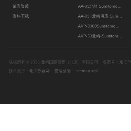
荣誉资质
AA-03北崎 Sumitomo住友化学 高纯氧化铝球
资料下载
AA-03F北崎供应 Sumitomo住友化学 高纯氧化铝球
AKP-3000Sumitomo住友化学 高纯氧化铝粉 半导体
AKP-53北崎-Sumitomo住友化学 高纯氧化铝粉
版权所有 © 2026 北崎国际贸易（北京）有限公司 备案号：
京ICP
技术支持：
化工仪器网
管理登陆
sitemap.xml