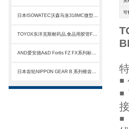
关
可
日本ISOWATEC沃森马洛318MC微型卡式泵头北崎热卖
T
TOYOX东洋克斯耐药品,食品用胶管FF-9-20
B
AND爱安德A&D Fortis FZ FX系列标准天平FZ-104简介
日本齿轮NIPPON GEAR B 系列锥齿轮执行器北崎热卖
￭