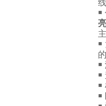
亮
￭
￭