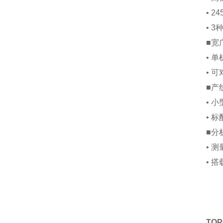
• 2
• 
■宽
• 单机
• 可
■产
• 
• 标
■分
• 测
• 
TO