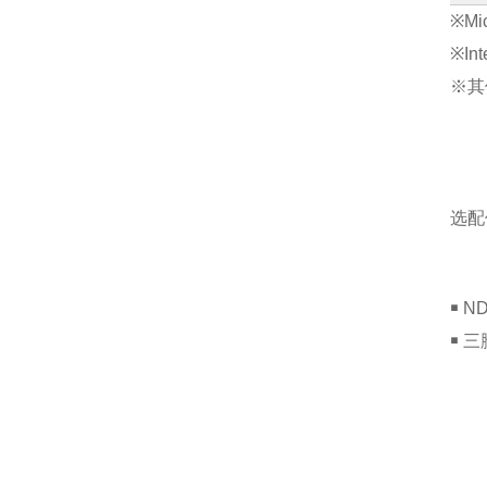
※Mi
※I
※其
选配
￭ ND
￭ 三