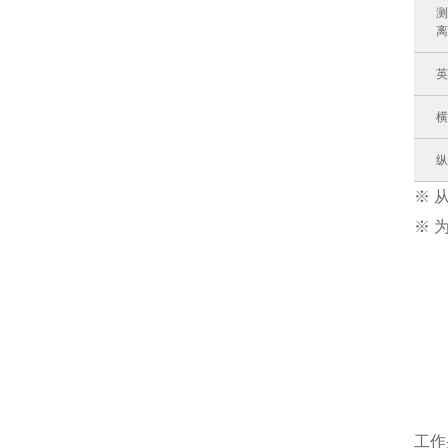
离
横
纵
※ 
※ 
工作