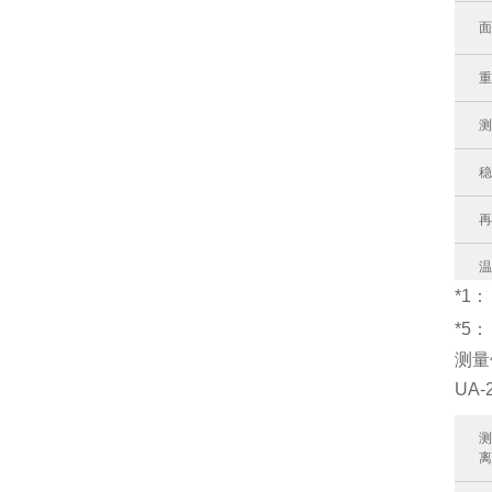
面
*1
*5
测量
UA-
外
离