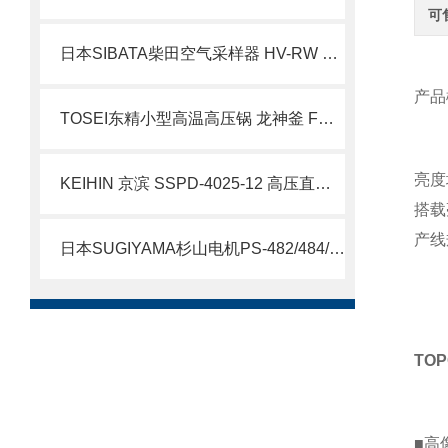
可
日本SIBATA柴田空气采样器 HV-RW 二恶英套件简述
产品
TOSEI东精小型高温高压锅 龙神釜 FCS-KM77
亮度
KEIHIN 京滨 SSPD-4025-12 高压直动电磁阀 12A 加厚阀体不锈钢电磁阀 简介
搭载
产线
日本SUGIYAMA杉山电机PS-482/484/488 高精度跳削检测仪北崎热卖
TO
■高