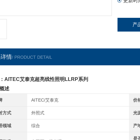
更新时
产
品详情
/ PRODUCT DETAIL
：AITEC艾泰克超亮线性照明LLRP系列
概述
牌
AITEC/艾泰克
价
射方式
外照式
光
用领域
综合
产
是