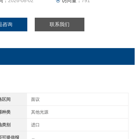
间：
2026-08-02
访问量：
791
品咨询
联系我们
格区间
面议
源种类
其他光源
地类别
进口
否可提供报