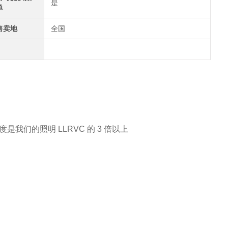
是
单
售卖地
全国