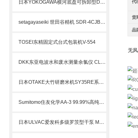
代
日本YOKOGAWA横河底盘可拆卸型DX1000N
货
setagayaseiki 世田谷精机 SDR-4CJB6-52W 加长行程气动卡盘 简介
品
TOSEI东精固定式台式包装机V-554
无风
DKK东亚电波水和废水测量余氯仪 CL17sc 系列
日本OTAKE大竹研磨米机SY35RE系列北崎热卖
Sumitomo住友化学AA-3 99.99%高纯氧化铝技术解析
日本ULVAC爱发科多级罗茨型干泵 Model:GR北崎热卖