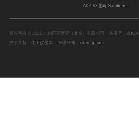
AKP-53北崎-Sumitomo住友化学 高纯氧化铝粉
版权所有 © 2026 北崎国际贸易（北京）有限公司 备案号：
京ICP
技术支持：
化工仪器网
管理登陆
sitemap.xml