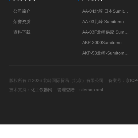
公司简介
AA-04北崎 日本Sumitomo住友化学 高纯氧化铝球
荣誉资质
AA-03北崎 Sumitomo住友化学 高纯氧化铝球
资料下载
AA-03F北崎供应 Sumitomo住友化学 高纯氧化铝球
AKP-3000Sumitomo住友化学 高纯氧化铝粉 半导体
AKP-53北崎-Sumitomo住友化学 高纯氧化铝粉
版权所有 © 2026 北崎国际贸易（北京）有限公司 备案号：
京ICP
技术支持：
化工仪器网
管理登陆
sitemap.xml