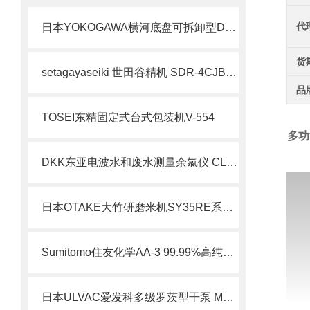
代
日本YOKOGAWA横河底盘可拆卸型DX1000N
货
setagayaseiki 世田谷精机 SDR-4CJB6-52W 加长行程气动卡盘 简介
品
TOSEI东精固定式台式包装机V-554
多功
DKK东亚电波水和废水测量余氯仪 CL17sc 系列
日本OTAKE大竹研磨米机SY35RE系列北崎热卖
Sumitomo住友化学AA-3 99.99%高纯氧化铝技术解析
日本ULVAC爱发科多级罗茨型干泵 Model:GR北崎热卖