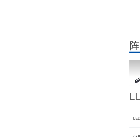
阵
L
LE
○
●