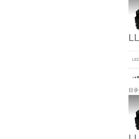
L
LE
○
●
目录
L