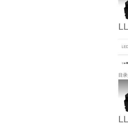
L
LE
○
●
目录
L