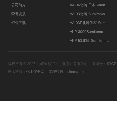
公司简介
AA-04北崎 日本Sumitomo住友化学 高纯氧化铝球
荣誉资质
AA-03北崎 Sumitomo住友化学 高纯氧化铝球
资料下载
AA-03F北崎供应 Sumitomo住友化学 高纯氧化铝球
AKP-3000Sumitomo住友化学 高纯氧化铝粉 半导体
AKP-53北崎-Sumitomo住友化学 高纯氧化铝粉
版权所有 © 2026 北崎国际贸易（北京）有限公司 备案号：
京ICP
技术支持：
化工仪器网
管理登陆
sitemap.xml