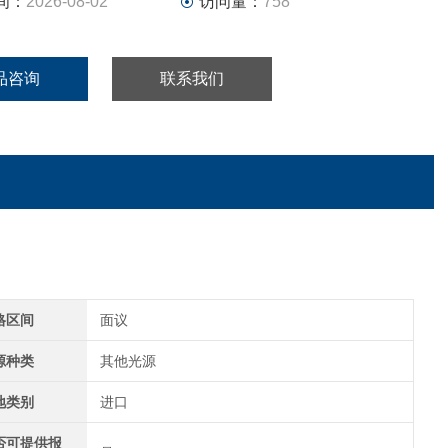
间：
2026-08-02
访问量：
758
品咨询
联系我们
格区间
面议
源种类
其他光源
地类别
进口
否可提供报