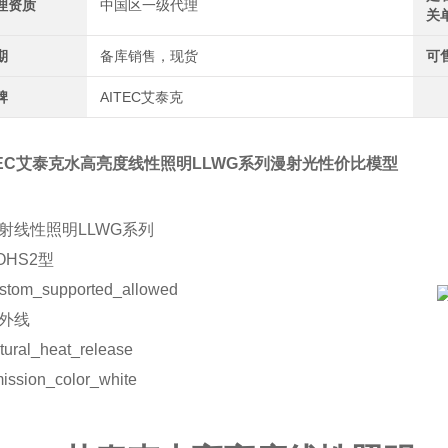
理资质
中国区一级代理
关
期
备库销售，现货
可
牌
AITEC艾泰克
TEC艾泰克水高亮度线性照明LLWG系列
漫射光性价比模型