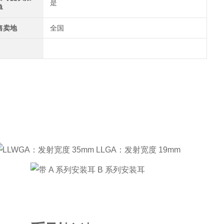
是
单
售卖地
全国