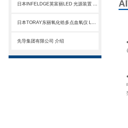
A
日本INFELDGE英富丽LED 光源装置 BMH-400LED
日本TORAY东丽氧化锆多点血氧仪 LC-450A北崎有售
先导集团有限公司 介绍