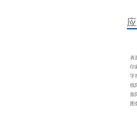
应
表
印
字
线
面
图