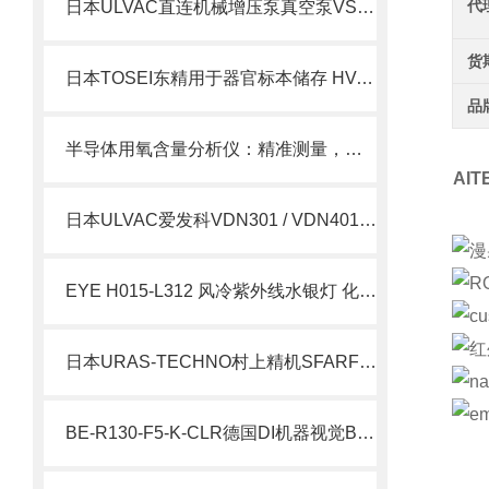
代
日本ULVAC直连机械增压泵真空泵VS300A-W简介
货
日本TOSEI东精用于器官标本储存 HV-300包装机北崎有售
品
半导体用氧含量分析仪：精准测量，提升生产质量
AI
日本ULVAC爱发科VDN301 / VDN401 油旋片式真空泵
EYE H015-L312 风冷紫外线水银灯 化工 UV 固化光反应光源
日本URAS-TECHNO村上精机SFARF-45-90SRTKBZ振动筛网北崎热卖
BE-R130-F5-K-CLR德国DI机器视觉BE-R 环形灯北崎热卖