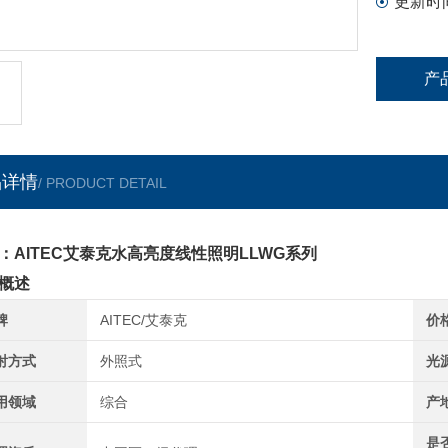
更新时
产
品详情
/ PRODUCT DETAIL
：AITEC艾泰克水高亮度线性照明LLWG系列
概述
牌
AITEC/艾泰克
价
射方式
外照式
光
用领域
综合
产
是