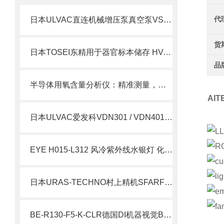
代
日本ULVAC直连机械增压泵真空泵VS300A-W简介
货
日本TOSEI东精用于器官标本储存 HV-300包装机北崎有售
品
半导体用氧含量分析仪：精准测量，提升生产质量
AI
日本ULVAC爱发科VDN301 / VDN401 油旋片式真空泵
EYE H015-L312 风冷紫外线水银灯 化工 UV 固化光反应光源
日本URAS-TECHNO村上精机SFARF-45-90SRTKBZ振动筛网北崎热卖
BE-R130-F5-K-CLR德国DI机器视觉BE-R 环形灯北崎热卖