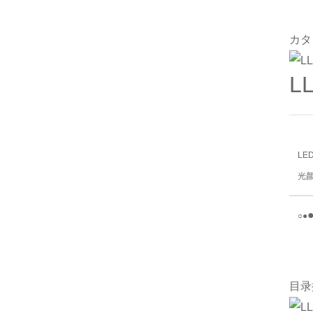
カタ
L
LE
光
○
●
目录