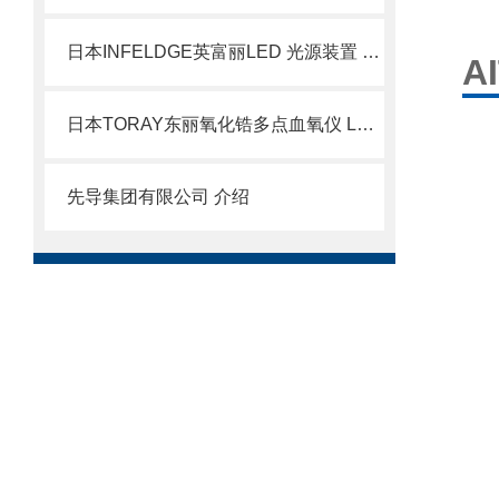
日本INFELDGE英富丽LED 光源装置 BMH-400LED
A
日本TORAY东丽氧化锆多点血氧仪 LC-450A北崎有售
先导集团有限公司 介绍