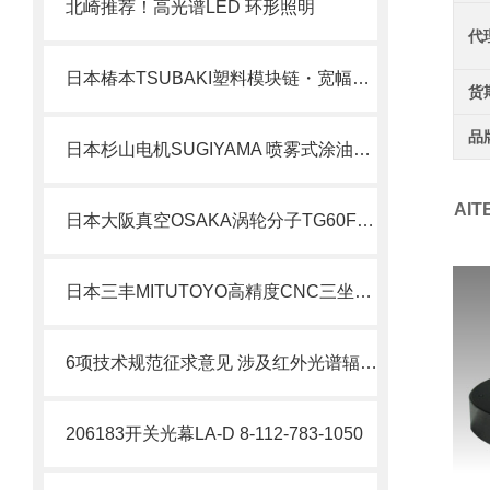
北崎推荐！高光谱LED 环形照明
代
日本椿本TSUBAKI塑料模块链・宽幅类型・BTH16型北崎热卖
货
品
日本杉山电机SUGIYAMA 喷雾式涂油装置PS-225简介
AI
日本大阪真空OSAKA涡轮分子TG60F用于分析与检查装置北崎热卖
日本三丰MITUTOYO高精度CNC三坐标测量机 STRATO系列
6项技术规范征求意见 涉及红外光谱辐射亮度等校准规范
206183开关光幕LA-D 8-112-783-1050