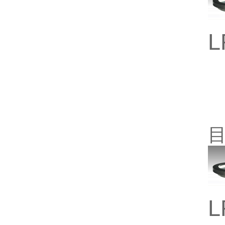
L
目
L