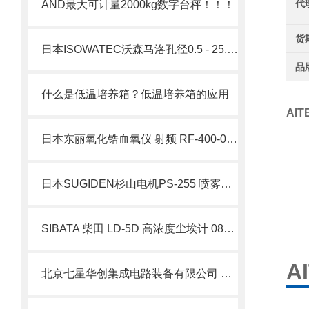
代
AND最大可计量2000kg数字台秤！！！
货
日本ISOWATEC沃森马洛孔径0.5 - 25.4 mm Pumpsil 铂金硫化硅胶管北崎有售
品
什么是低温培养箱？低温培养箱的应用
AI
日本东丽氧化锆血氧仪 射频 RF-400-01北崎热卖
日本SUGIDEN杉山电机PS-255 喷雾式涂油装置
SIBATA 柴田 LD-5D 高浓度尘埃计 080000-5 基建工地专用粉尘检测仪 简介
A
北京七星华创集成电路装备有限公司 业务简介