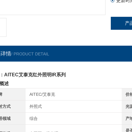
更新时
产
品详情
/ PRODUCT DETAIL
：AITEC艾泰克红外照明IR系列
概述
牌
AITEC/艾泰克
价
射方式
外照式
光
用领域
综合
产
是