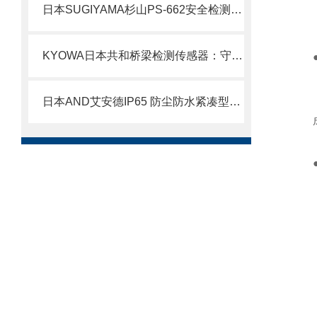
日本SUGIYAMA杉山PS-662安全检测装置的性能与简介
KYOWA日本共和桥梁检测传感器：守护基础设施安全的精密“神经末梢”
日本AND艾安德IP65 防尘防水紧凑型台秤SK-1000WP北崎热卖