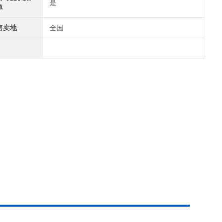
是
单
售卖地
全国