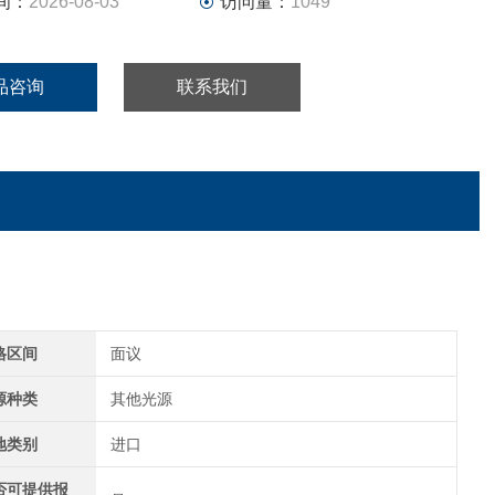
间：
2026-08-03
访问量：
1049
品咨询
联系我们
格区间
面议
源种类
其他光源
地类别
进口
否可提供报