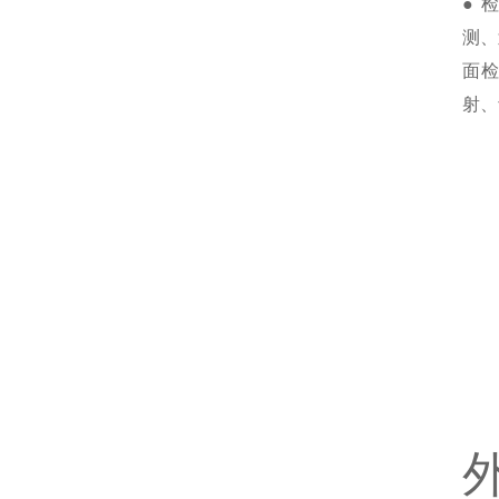
● 
测、
面检
射、