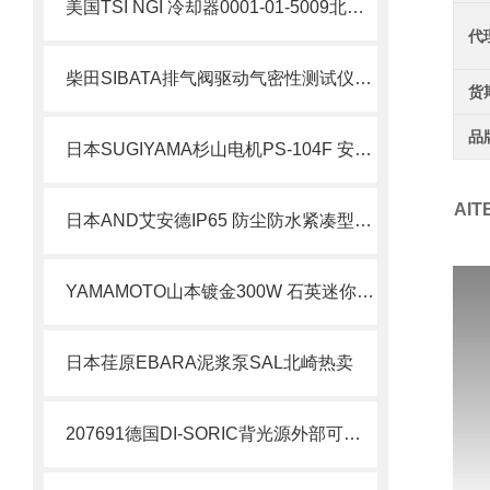
美国TSI NGI 冷却器0001-01-5009北崎热卖
代
柴田SIBATA排气阀驱动气密性测试仪EXV-01北崎热卖
货
品
日本SUGIYAMA杉山电机PS-104F 安全检测装置北崎热卖
AI
日本AND艾安德IP65 防尘防水紧凑型秤HL-WP系列北崎热卖
YAMAMOTO山本镀金300W 石英迷你浸没式加热器B-83WJC2
日本荏原EBARA泥浆泵SAL北崎热卖
207691德国DI-SORIC背光源外部可闪光