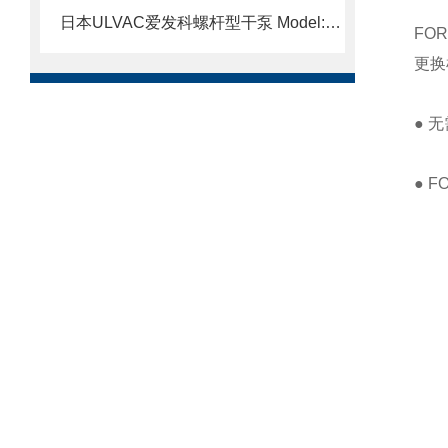
日本ULVAC爱发科螺杆型干泵 Model:LS120A北崎热卖
FO
更换
● 
● 