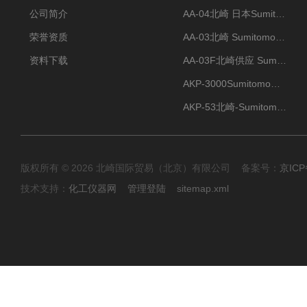
公司简介
AA-04北崎 日本Sumitomo住友化学 高纯氧化铝球
荣誉资质
AA-03北崎 Sumitomo住友化学 高纯氧化铝球
资料下载
AA-03F北崎供应 Sumitomo住友化学 高纯氧化铝球
AKP-3000Sumitomo住友化学 高纯氧化铝粉 半导体
AKP-53北崎-Sumitomo住友化学 高纯氧化铝粉
版权所有 © 2026 北崎国际贸易（北京）有限公司 备案号：
京ICP
技术支持：
化工仪器网
管理登陆
sitemap.xml