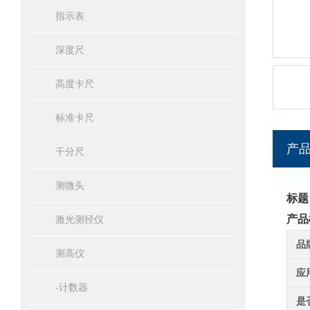
指示表
深度尺
高度卡尺
标准卡尺
产
千分尺
测微头
标题
产品
激光测径仪
品
测高仪
应
-计数器
是