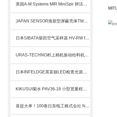
美国A-M Systems MIR MiniSpir 肺活量计 北崎有售
MI
JAPAN SENSOR推新型屏蔽壳体TMSX-B4
日本SIBATA柴田空气采样器 HV-RW for Andersen北崎热卖
URAS-TECHNO村上精机振动给料机FD-70-100LB北崎优势经销
日本INFELDGE英富丽LED检查光源单元JIF245LED
​KIKUSUI菊水 PAV36-18 小型宽量程直流电源 介绍
喜提大单！100卷日东电工株式会社 Nitto 氢检测胶带 DX-2106H 50.8 x 4.57m