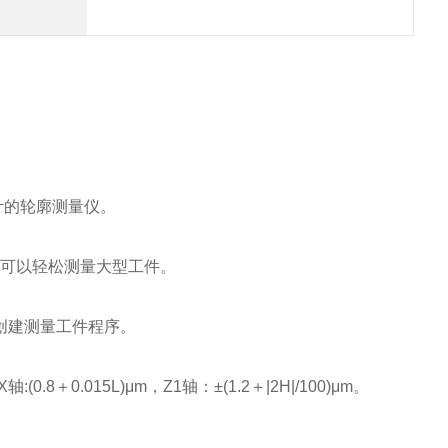
设计的轮廓测量仪。
易，可以轻松测量大型工件。
创建测量工件程序。
8＋0.015L)μm，Z1轴：±(1.2＋|2H|/100)μm。