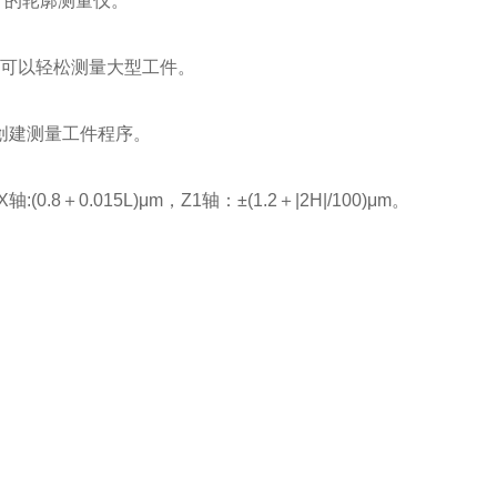
设计的轮廓测量仪。
易，可以轻松测量大型工件。
创建测量工件程序。
8＋0.015L)μm，Z1轴：±(1.2＋|2H|/100)μm。