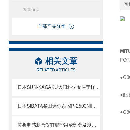
可
测量仪器
全部产品分类
MI
相关文章
FO
RELATED ARTICLES
●C
日本SUN-KAGAKU太阳科学专注于样品压缩物理性质测量仪器SD-700II北崎热卖
●配
日本SIBATA柴田迷你泵 MP-Σ500NII北崎有售
●C3
简析电感测微仪有哪些组成部分及测量方法