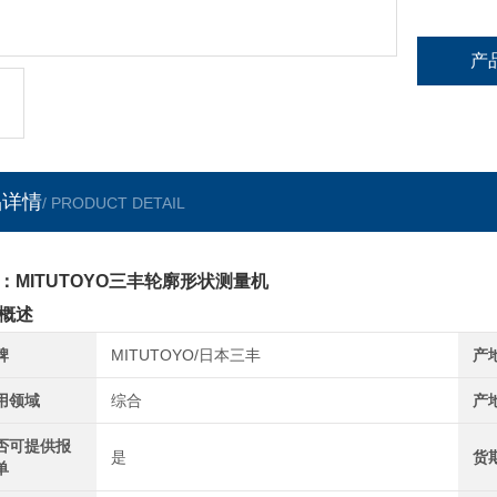
产
品详情
/ PRODUCT DETAIL
：MITUTOYO三丰轮廓形状测量机
概述
牌
MITUTOYO/日本三丰
产
用领域
综合
产
否可提供报
是
货
单