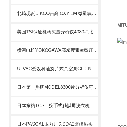
北崎现货 JIKCO吉高 OXY-1M 微量氧气分析仪 简介
MI
美国TSI认证机构流量分析仪4080-F北崎热卖
横河电机YOKOGAWA高精度紧凑型压力传感器
ULVAC爱发科油旋片式真空泵GLD-N051
日本第一热研MODEL8300带分析仪可燃气体混合器北崎热卖
日本东精TOSEI投币式触摸屏洗衣机和烘干机SF-275C-T北崎热卖
日本PASCAL压力开关SDA2北崎热卖