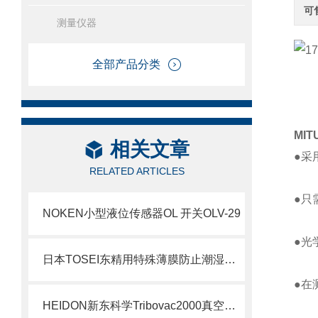
可
测量仪器
全部产品分类
MI
相关文章
●采
RELATED ARTICLES
●只
NOKEN小型液位传感器OL 开关OLV-29
●光
日本TOSEI东精用特殊薄膜防止潮湿和氧化HV-400包装机北崎有售
●在
HEIDON新东科学Tribovac2000真空摩擦与磨损测试仪 产品介绍