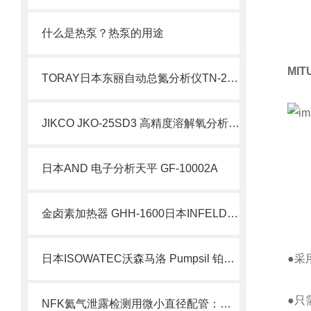
什么是热泵？热泵的用途
MI
TORAY日本东丽自动总氮分析仪TN-200MD
JIKCO JKO-25SD3 高精度溶解氧分析仪技术介绍 北崎国际现货
日本AND 电子分析天平 GF-10002A
金卤素加热器 GHH-1600日本INFELDGE英富丽北崎华北总经销
日本ISOWATEC沃森马洛 Pumpsil 铂金硫化硅胶管北崎有售
●采
●只
NFK氦气泄露检测用微小直径配管：精密真空系统的神经末梢