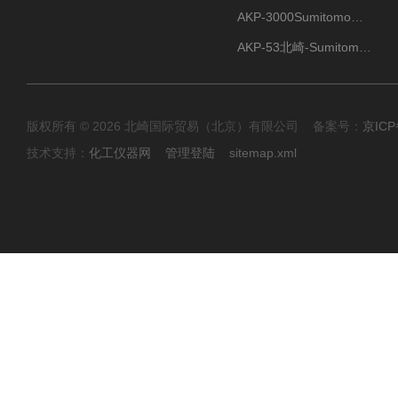
AKP-3000Sumitomo住友化学 高纯氧化铝粉 半导体
AKP-53北崎-Sumitomo住友化学 高纯氧化铝粉
版权所有 © 2026 北崎国际贸易（北京）有限公司 备案号：
京ICP
技术支持：
化工仪器网
管理登陆
sitemap.xml