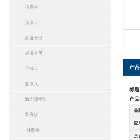
指示表
深度尺
高度卡尺
标准卡尺
产
千分尺
测微头
标题
产品
激光测径仪
品
测高仪
应
-计数器
是