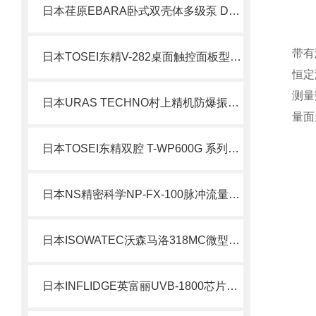
日本荏原EBARA卧式双壳体多级泵 DCS/DCD北崎热卖
带有
日本TOSEI东精V-282桌面触控面板型 透明圆顶系列北崎热卖
恒定
测量
日本URAS TECHNO村上精机防爆振动器KZE-1-2B
量面
日本TOSEI东精双腔 T-WP600G 系列包装机北崎热卖
日本NS精密科学NP-FX-100脉冲流量泵北崎热卖
日本ISOWATEC沃森马洛318MC微型卡式泵头北崎热卖
日本INFLIDGE英富丽UVB-1800芯片元件固定用紫外线照射装置北崎有售