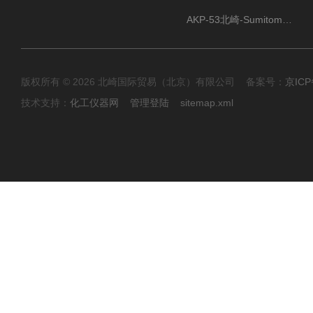
AKP-53北崎-Sumitomo住友化学 高纯氧化铝粉
版权所有 © 2026 北崎国际贸易（北京）有限公司 备案号：
京ICP
技术支持：
化工仪器网
管理登陆
sitemap.xml