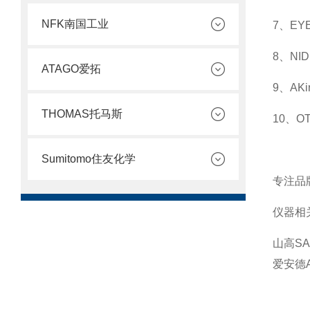
NFK南国工业
7、EY
8、N
ATAGO爱拓
9、AK
THOMAS托马斯
10、
Sumitomo住友化学
专注品
仪器相
山高S
爱安德A