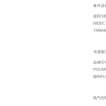
备件设
柴田SI
NID
YAMA
光源相
岩崎E
POLA
丽INFL
电气控