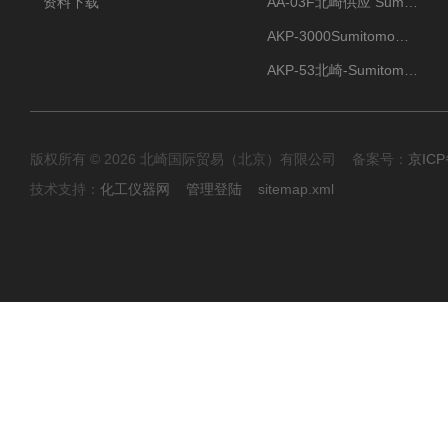
资料下载
AA-03F北崎供应 Sumitomo住友化学 高纯氧化铝球
AKP-3000Sumitomo住友化学 高纯氧化铝粉 半导体
AKP-53北崎-Sumitomo住友化学 高纯氧化铝粉
版权所有 © 2026 北崎国际贸易（北京）有限公司 备案号：
京ICP
技术支持：
化工仪器网
管理登陆
sitemap.xml