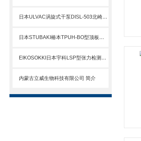
日本ULVAC涡旋式干泵DISL-503北崎热卖
日本STUBAKI椿本TPUH-BO型顶板链北崎热卖
EIKOSOKKI日本宇科LSP型张力检测器LSP00原理
内蒙古立威生物科技有限公司 简介