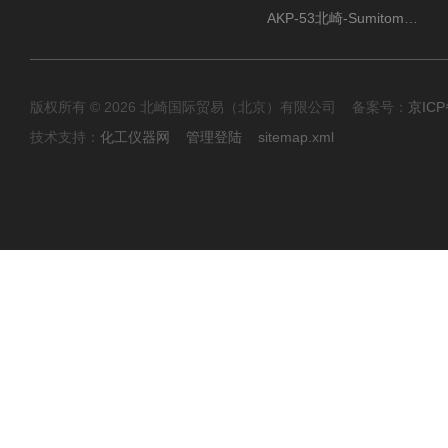
AKP-53北崎-Sumitomo住友化学 高纯氧化铝粉
版权所有 © 2026 北崎国际贸易（北京）有限公司 备案号：
京ICP
技术支持：
化工仪器网
管理登陆
sitemap.xml