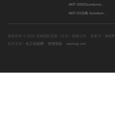
AKP-3000Sumitomo住友化学 高纯氧化铝粉 半导体
AKP-53北崎-Sumitomo住友化学 高纯氧化铝粉
版权所有 © 2026 北崎国际贸易（北京）有限公司 备案号：
京ICP
技术支持：
化工仪器网
管理登陆
sitemap.xml