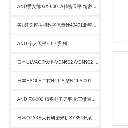
AND爱安德 GX-6001A精密天平 精密科研与品质质检场景应用技术
美国TSI模拟和数字流量计40401北崎库存销售
AND 个人天平EJ-B系 列
日本ULVAC爱发科VDN602 /VDN902 油旋片式真空泵
日本EAGLE二村NCF A 型NCF5-001
AND FX-200I精密电子天平 化工微量试样检测仪器 简介
日本OTAKE大竹研磨米机SY35RE系列北崎热卖