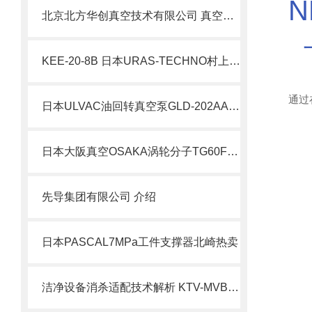
北京北方华创真空技术有限公司 真空设备整机研发制造工艺详解
KEE-20-8B 日本URAS-TECHNO村上精机标准型振动电机北崎现货
通过
日本ULVAC油回转真空泵GLD-202AA北崎热卖
日本大阪真空OSAKA涡轮分子TG60F用于分析与检查装置北崎热卖
先导集团有限公司 介绍
日本PASCAL7MPa工件支撑器北崎热卖
洁净设备消杀适配技术解析 KTV-MVB不锈钢机身灭菌运维要点