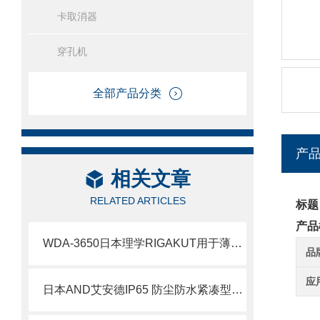
卡取消器
穿孔机
全部产品分类
产
相关文章
RELATED ARTICLES
标题
产品
WDA-3650日本理学RIGAKUT用于薄膜评估的 X 射线荧光光谱仪
品
应
日本AND艾安德IP65 防尘防水紧凑型台秤SK-1000WP北崎热卖