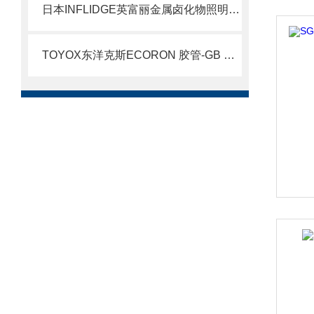
日本INFLIDGE英富丽金属卤化物照明系统 MHB-400北崎有售
TOYOX东洋克斯ECORON 胶管-GB （耐药品,食品用胶管）