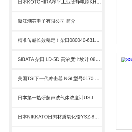
日本KOTOHIRA琴平工业除静电刷KHC-SB-2000北崎热卖
浙江潮芯电子有限公司 简介
精准传感长效稳定！柴田080040-631尘埃传感器 FLD-1监测仪专用核心配件
SIBATA 柴田 LD-5D 高浓度尘埃计 080000-5 基建工地专用粉尘检测仪 简介
美国TSI下一代冲击器 NGI 型号0170-01-1000北崎热卖
日本第一热研超声波气体浓度计US-I北崎热卖
日本NIKKATO日陶材质氧化锆YSZ-8烧结容器、坩埚北崎有售