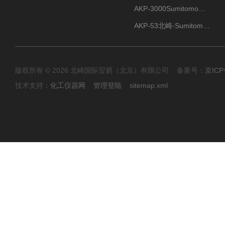
AKP-3000Sumitomo住友化学 高纯氧化铝粉 半导体
AKP-53北崎-Sumitomo住友化学 高纯氧化铝粉
版权所有 © 2026 北崎国际贸易（北京）有限公司 备案号：
京ICP
技术支持：
化工仪器网
管理登陆
sitemap.xml