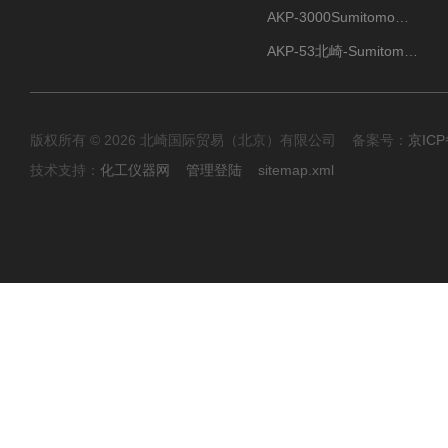
AKP-3000Sumitomo住友化学 高纯氧化铝粉 半导体
AKP-53北崎-Sumitomo住友化学 高纯氧化铝粉
版权所有 © 2026 北崎国际贸易（北京）有限公司 备案号：
京ICP
技术支持：
化工仪器网
管理登陆
sitemap.xml