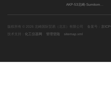
AKP-53北崎-Sumitomo住友化学 高纯氧化铝粉
版权所有 © 2026 北崎国际贸易（北京）有限公司 备案号：
京ICP
技术支持：
化工仪器网
管理登陆
sitemap.xml