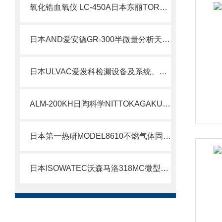
氧化锆血氧仪 LC-450A日本东丽TORAY北崎热卖
日本AND爱安德GR-300半微量分析天平北崎热卖
日本ULVAC爱发科检漏设备及系统、气体回收系统用YM-VS-2401A罗茨泵机组
ALM-200KH日陶科学NITTOKAGAKU配备变速数字定时器小型电炉工作原理
日本第一热研MODEL8610不燃气体固定混合比无分析仪气体混合器
日本ISOWATEC沃森马洛318MC微型卡式泵头北崎热卖