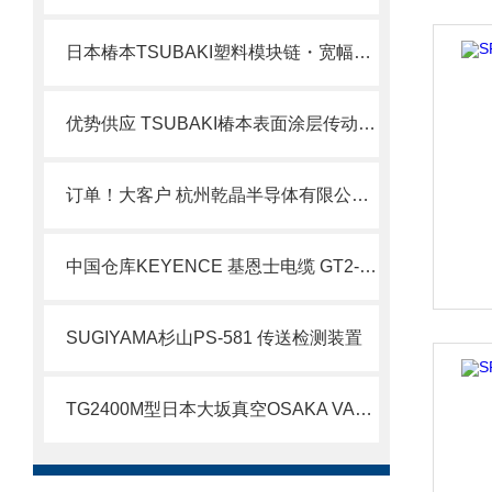
日本椿本TSUBAKI塑料模块链・宽幅类型・WT5707-K型北崎热卖
优势供应 TSUBAKI椿本表面涂层传动链 NP规格
订单！大客户 杭州乾晶半导体有限公司订购YAMADA晶圆缺陷检查灯YP-150I
中国仓库KEYENCE 基恩士电缆 GT2-CH10M
SUGIYAMA杉山PS-581 传送检测装置
TG2400M型日本大坂真空OSAKA VACUUM磁悬浮型涡轮分子泵北崎热卖