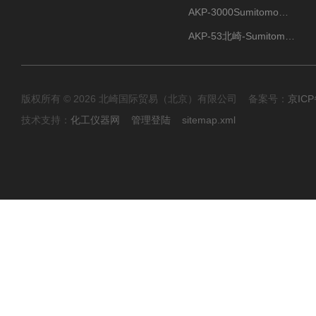
AKP-3000Sumitomo住友化学 高纯氧化铝粉 半导体
AKP-53北崎-Sumitomo住友化学 高纯氧化铝粉
版权所有 © 2026 北崎国际贸易（北京）有限公司 备案号：
京ICP
技术支持：
化工仪器网
管理登陆
sitemap.xml