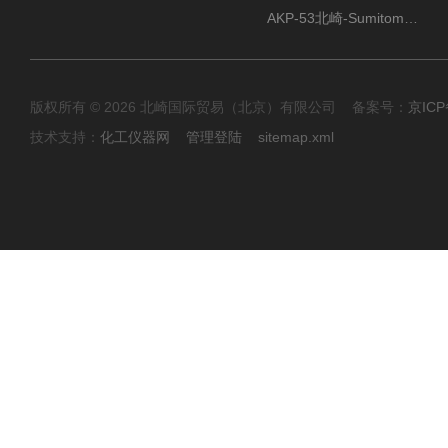
AKP-53北崎-Sumitomo住友化学 高纯氧化铝粉
版权所有 © 2026 北崎国际贸易（北京）有限公司 备案号：
京ICP
技术支持：
化工仪器网
管理登陆
sitemap.xml