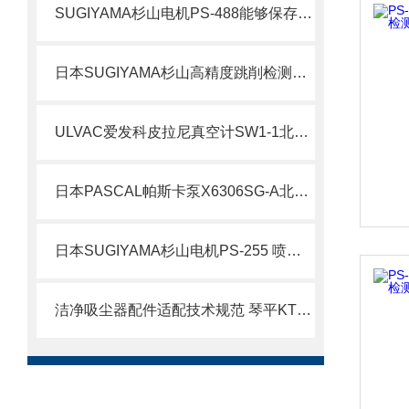
SUGIYAMA杉山电机PS-488能够保存最多 1000 个异常履历高精度跳削检测仪
日本SUGIYAMA杉山高精度跳削检测仪PS-482
ULVAC爱发科皮拉尼真空计SW1-1北崎有售
日本PASCAL帕斯卡泵X6306SG-A北崎热卖
日本SUGIYAMA杉山电机PS-255 喷雾式涂油装置北崎热卖
洁净吸尘器配件适配技术规范 琴平KTV-MVB吸嘴选型与工况匹配方案