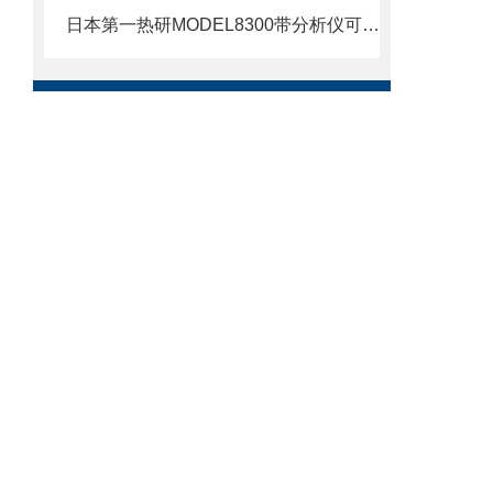
日本第一热研MODEL8300带分析仪可燃气体混合器北崎热卖