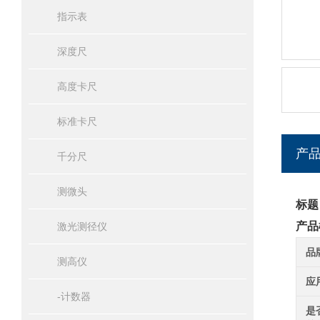
指示表
深度尺
高度卡尺
标准卡尺
产
千分尺
测微头
标题
产品
激光测径仪
品
测高仪
应
-计数器
是