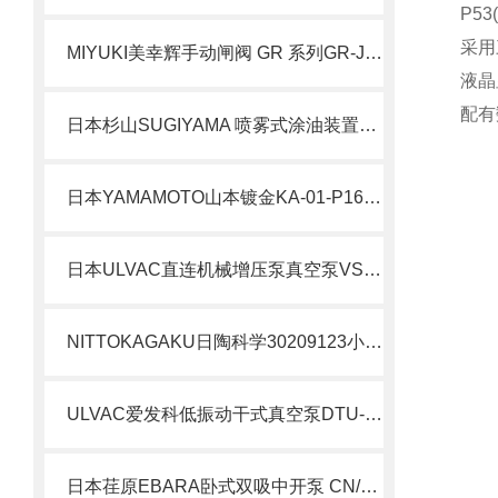
P5
采用
MIYUKI美幸辉手动闸阀 GR 系列GR-J80
液晶
配有
日本杉山SUGIYAMA 喷雾式涂油装置PS-255
日本YAMAMOTO山本镀金KA-01-P16锥形烧杯北崎有售
日本ULVAC直连机械增压泵真空泵VS300A-W简介
NITTOKAGAKU日陶科学30209123小型电炉北崎备库销售
ULVAC爱发科低振动干式真空泵DTU-20北崎热卖
日本荏原EBARA卧式双吸中开泵 CN/CW北崎热卖