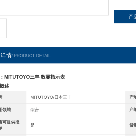
产
品详情
/ PRODUCT DETAIL
：MITUTOYO三丰 数显指示表
概述
牌
MITUTOYO/日本三丰
产
用领域
综合
产
否可提供报
是
货
单